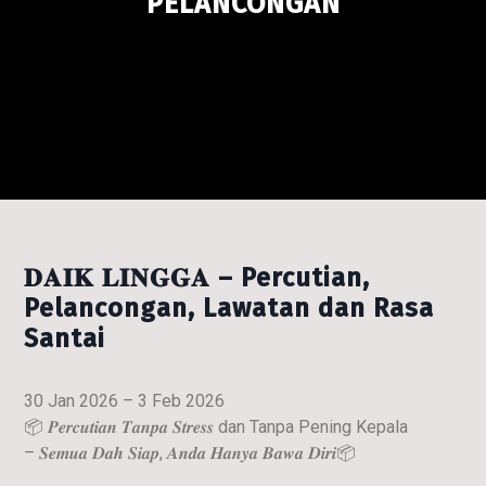
PELANCONGAN
𝐃𝐀𝐈𝐊 𝐋𝐈𝐍𝐆𝐆𝐀 –
Percutian,
Pelancongan, Lawatan dan Rasa
Santai
30 Jan 2026 – 3 Feb 2026
📦
𝑷𝒆𝒓𝒄𝒖𝒕𝒊𝒂𝒏 𝑻𝒂𝒏𝒑𝒂 𝑺𝒕𝒓𝒆𝒔𝒔 dan Tanpa Pening Kepala
– 𝑺𝒆𝒎𝒖𝒂 𝑫𝒂𝒉 𝑺𝒊𝒂𝒑, 𝑨𝒏𝒅𝒂 𝑯𝒂𝒏𝒚𝒂 𝑩𝒂𝒘𝒂 𝑫𝒊𝒓𝒊
📦