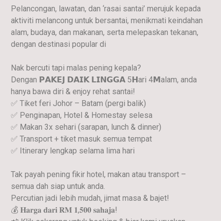
Pelancongan, lawatan, dan ‘rasai santai’ merujuk kepada
aktiviti melancong untuk bersantai, menikmati keindahan
alam, budaya, dan makanan, serta melepaskan tekanan,
dengan destinasi popular di
Nak bercuti tapi malas pening kepala?
Dengan 𝗣𝗔𝗞𝗘𝗝 𝗗𝗔𝗜𝗞 𝗟𝗜𝗡𝗚𝗚𝗔 5𝗛ari 4𝗠alam, anda
hanya bawa diri & enjoy rehat santai!
✅
Tiket feri Johor – Batam (pergi balik)
✅
Penginapan, Hotel & Homestay selesa
✅
Makan 3x sehari (sarapan, lunch & dinner)
✅
Transport + tiket masuk semua tempat
✅
Itinerary lengkap selama lima hari
Tak payah pening fikir hotel, makan atau transport –
semua dah siap untuk anda.
Percutian jadi lebih mudah, jimat masa & bajet!
💰
𝐇𝐚𝐫𝐠𝐚 𝐝𝐚𝐫𝐢 𝐑𝐌 𝟏,𝟓𝟎𝟎 𝐬𝐚𝐡𝐚𝐣𝐚!