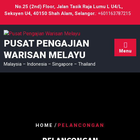
No.25 (2nd) Floor, Jalan Tasik Raja Lumu L U4/L,
Seksyen U4, 40150 Shah Alam, Selangor.
: +601163787215
PUSAT PENGAJIAN
Menu
WARISAN MELAYU
Malaysia – Indonesia – Singapore – Thailand
/
HOME
PELANCONGAN