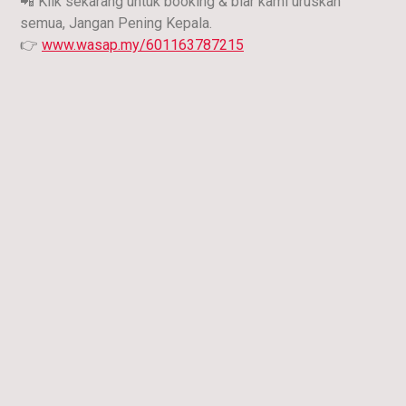
📲
Klik sekarang untuk booking & biar kami uruskan
semua, Jangan Pening Kepala.
👉
www.wasap.my/601163787215