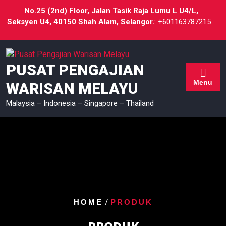
No.25 (2nd) Floor, Jalan Tasik Raja Lumu L U4/L,
Seksyen U4, 40150 Shah Alam, Selangor.
: +601163787215
PUSAT PENGAJIAN
Menu
WARISAN MELAYU
Malaysia – Indonesia – Singapore – Thailand
/
HOME
PRODUK