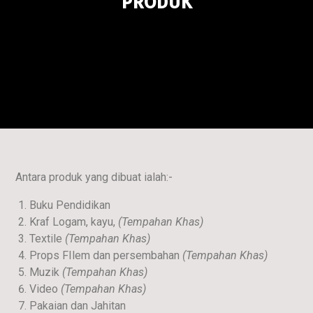
PRODUK
Antara produk yang dibuat ialah:-
Buku Pendidikan
Kraf Logam, kayu,
(Tempahan Khas)
Textile
(Tempahan Khas)
Props FIlem dan persembahan
(Tempahan Khas)
Muzik
(Tempahan Khas)
Video
(Tempahan Khas)
Pakaian dan Jahitan