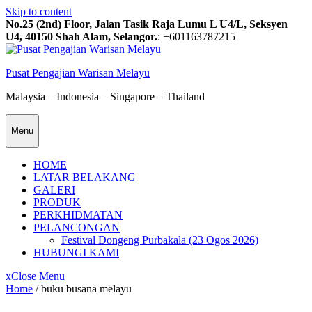
Skip to content
No.25 (2nd) Floor, Jalan Tasik Raja Lumu L U4/L, Seksyen
U4, 40150 Shah Alam, Selangor.
: +601163787215
Pusat Pengajian Warisan Melayu
Malaysia – Indonesia – Singapore – Thailand
Menu
HOME
LATAR BELAKANG
GALERI
PRODUK
PERKHIDMATAN
PELANCONGAN
Festival Dongeng Purbakala (23 Ogos 2026)
HUBUNGI KAMI
x
Close Menu
Home
/
buku busana melayu