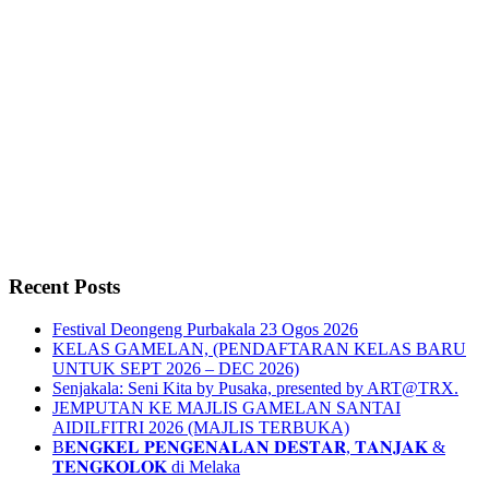
Recent Posts
Festival Deongeng Purbakala 23 Ogos 2026
KELAS GAMELAN, (PENDAFTARAN KELAS BARU
UNTUK SEPT 2026 – DEC 2026)
Senjakala: Seni Kita by Pusaka, presented by ART@TRX.
JEMPUTAN KE MAJLIS GAMELAN SANTAI
AIDILFITRI 2026 (MAJLIS TERBUKA)
B𝐄𝐍𝐆𝐊𝐄𝐋 𝐏𝐄𝐍𝐆𝐄𝐍𝐀𝐋𝐀𝐍 𝐃𝐄𝐒𝐓𝐀𝐑, 𝐓𝐀𝐍𝐉𝐀𝐊 &
𝐓𝐄𝐍𝐆𝐊𝐎𝐋𝐎𝐊 di Melaka