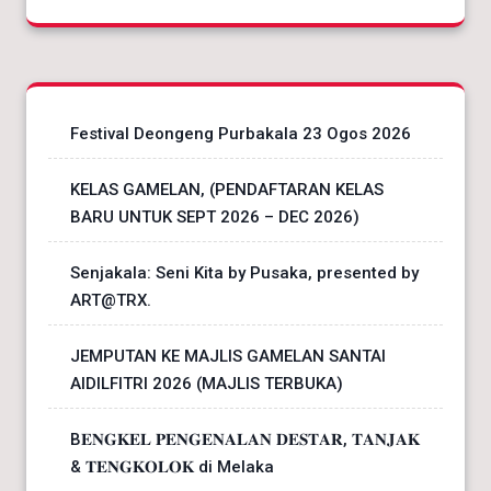
Festival Deongeng Purbakala 23 Ogos 2026
KELAS GAMELAN, (PENDAFTARAN KELAS
BARU UNTUK SEPT 2026 – DEC 2026)
Senjakala: Seni Kita by Pusaka, presented by
ART@TRX.
JEMPUTAN KE MAJLIS GAMELAN SANTAI
AIDILFITRI 2026 (MAJLIS TERBUKA)
B𝐄𝐍𝐆𝐊𝐄𝐋 𝐏𝐄𝐍𝐆𝐄𝐍𝐀𝐋𝐀𝐍 𝐃𝐄𝐒𝐓𝐀𝐑, 𝐓𝐀𝐍𝐉𝐀𝐊
& 𝐓𝐄𝐍𝐆𝐊𝐎𝐋𝐎𝐊 di Melaka