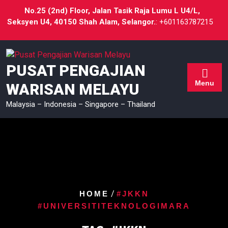
No.25 (2nd) Floor, Jalan Tasik Raja Lumu L U4/L,
Seksyen U4, 40150 Shah Alam, Selangor.
: +601163787215
PUSAT PENGAJIAN
Menu
WARISAN MELAYU
Malaysia – Indonesia – Singapore – Thailand
/
HOME
#JKKN
#UNIVERSITITEKNOLOGIMARA